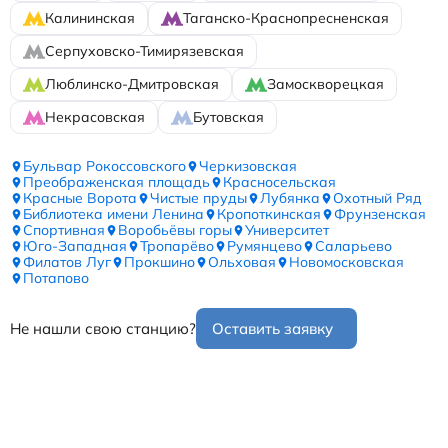
Калининская
Таганско-Краснопресненская
Серпуховско-Тимирязевская
Люблинско-Дмитровская
Замоскворецкая
Некрасовская
Бутовская
Бульвар Рокоссовского
Черкизовская
Преображенская площадь
Красносельская
Красные Ворота
Чистые пруды
Лубянка
Охотный Ряд
Библиотека имени Ленина
Кропоткинская
Фрунзенская
Спортивная
Воробьёвы горы
Университет
Юго-Западная
Тропарёво
Румянцево
Саларьево
Филатов Луг
Прокшино
Ольховая
Новомосковская
Потапово
Не нашли свою станцию?
Оставить заявку