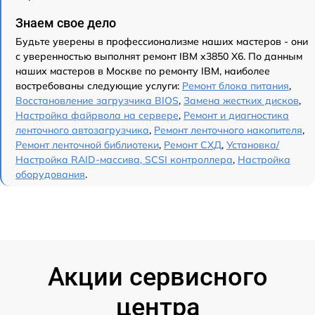
Знаем свое дело
Будьте уверены в профессионализме наших мастеров - они
с уверенностью выполнят ремонт IBM x3850 X6. По данным
наших мастеров в Москве по ремонту IBM, наиболее
востребованы следующие услуги:
Ремонт блока питания
,
Восстановление загрузчика BIOS
,
Замена жестких дисков
,
Настройка файрвола на сервере
,
Ремонт и диагностика
ленточного автозагрузчика
,
Ремонт ленточного накопителя
,
Ремонт ленточной библиотеки
,
Ремонт СХД
,
Установка/
Настройка RAID-массива, SCSI контроллера
,
Настройка
оборудования
.
Акции сервисного
центра