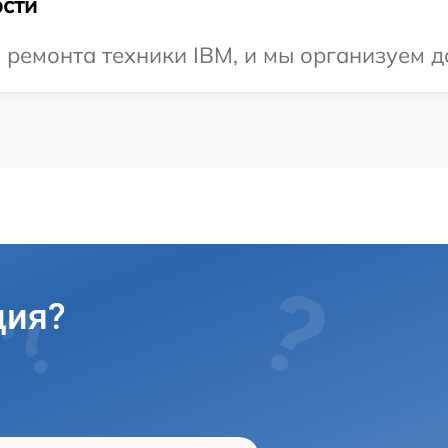
сти
емонта техники IBM, и мы организуем до
ция?