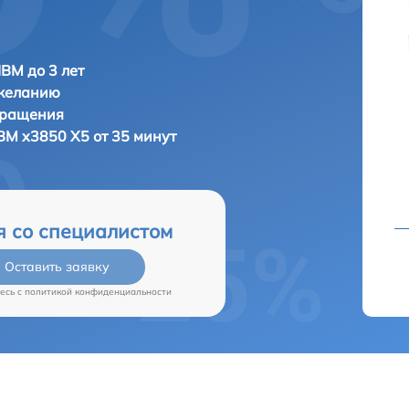
IBM до 3 лет
 желанию
бращения
BM x3850 X5 от 35 минут
я со специалистом
Оставить заявку
есь c
политикой конфиденциальности