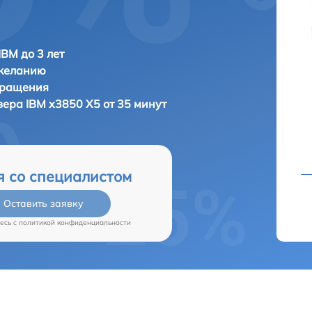
IBM до 3 лет
 желанию
бращения
рвера
IBM x3850 X5 от 35 минут
я со специалистом
Оставить заявку
есь c
политикой конфиденциальности