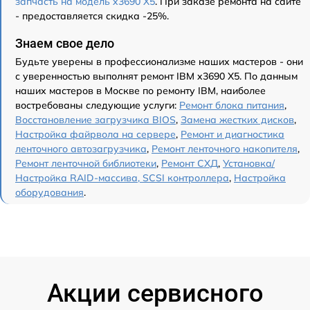
запчасть на модель x3690 X5
. При заказе ремонта на сайте
- предоставляется скидка -25%.
Знаем свое дело
Будьте уверены в профессионализме наших мастеров - они
с уверенностью выполнят ремонт IBM x3690 X5. По данным
наших мастеров в Москве по ремонту IBM, наиболее
востребованы следующие услуги:
Ремонт блока питания
,
Восстановление загрузчика BIOS
,
Замена жестких дисков
,
Настройка файрвола на сервере
,
Ремонт и диагностика
ленточного автозагрузчика
,
Ремонт ленточного накопителя
,
Ремонт ленточной библиотеки
,
Ремонт СХД
,
Установка/
Настройка RAID-массива, SCSI контроллера
,
Настройка
оборудования
.
Акции сервисного