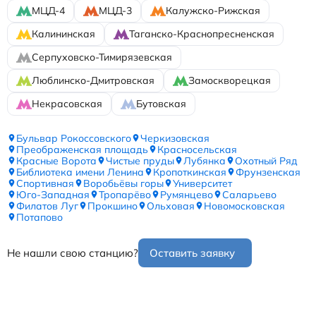
МЦД-4
МЦД-3
Калужско-Рижская
Калининская
Таганско-Краснопресненская
Серпуховско-Тимирязевская
Люблинско-Дмитровская
Замоскворецкая
Некрасовская
Бутовская
Бульвар Рокоссовского
Черкизовская
Преображенская площадь
Красносельская
Красные Ворота
Чистые пруды
Лубянка
Охотный Ряд
Библиотека имени Ленина
Кропоткинская
Фрунзенская
Спортивная
Воробьёвы горы
Университет
Юго-Западная
Тропарёво
Румянцево
Саларьево
Филатов Луг
Прокшино
Ольховая
Новомосковская
Потапово
Не нашли свою станцию?
Оставить заявку