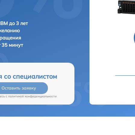
IBM до 3 лет
 желанию
бращения
 35 минут
я со специалистом
Оставить заявку
есь c
политикой конфиденциальности