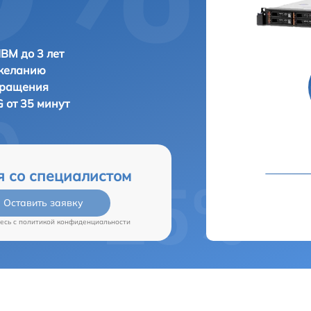
IBM до 3 лет
 желанию
бращения
 от 35 минут
я со специалистом
Оставить заявку
есь c
политикой конфиденциальности