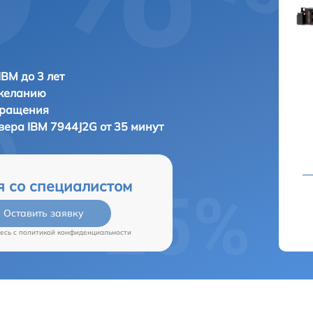
IBM до 3 лет
 желанию
бращения
рвера
IBM 7944J2G от 35 минут
я со специалистом
Оставить заявку
есь c
политикой конфиденциальности