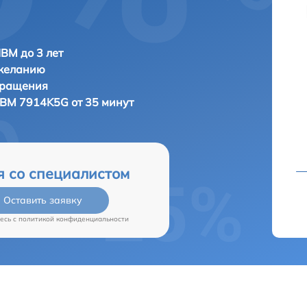
IBM до 3 лет
 желанию
бращения
IBM 7914K5G от 35 минут
я со специалистом
Оставить заявку
есь c
политикой конфиденциальности