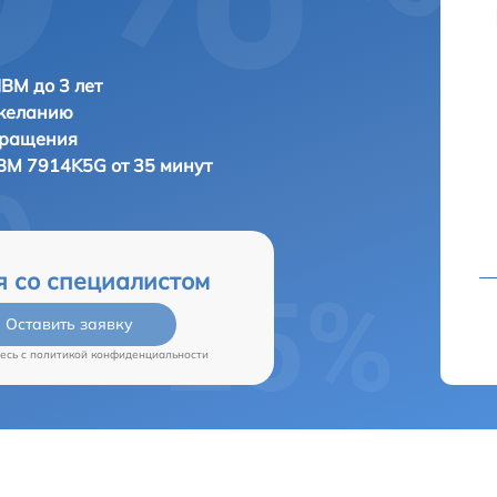
IBM до 3 лет
 желанию
бращения
BM 7914K5G от 35 минут
я со специалистом
Оставить заявку
есь c
политикой конфиденциальности