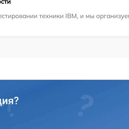
сти
тировании техники IBM, и мы организуем
ция?