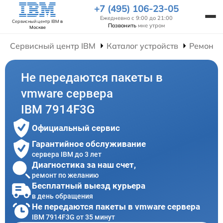
+7 (495) 106-23-05
Ежедневно с 9:00 до 21:00
Сервисный центр IBM
в
Позвонить
мне утром
Москве
Сервисный центр IBM
Каталог устройств
Ремонт 
Не передаются пакеты в
vmware сервера
IBM 7914F3G
Официальный сервис
Гарантийное обслуживание
сервера IBM до 3 лет
Диагностика за наш счет,
ремонт по желанию
Бесплатный выезд курьера
в день обращения
Не передаются пакеты в vmware сервера
IBM 7914F3G от 35 минут