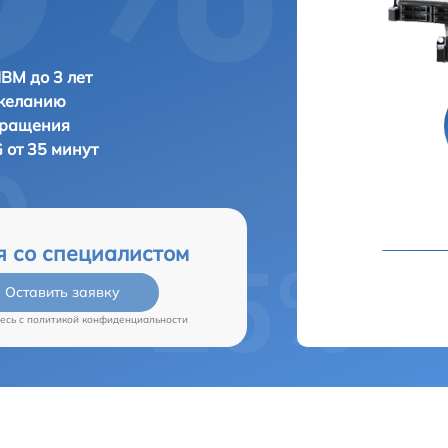
IBM до 3 лет
 желанию
бращения
 от 35 минут
я со специалистом
Оставить заявку
есь c
политикой конфиденциальности