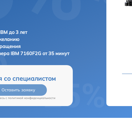
IBM до 3 лет
 желанию
бращения
вера
IBM 7160F2G от 35 минут
я со специалистом
Оставить заявку
есь c
политикой конфиденциальности