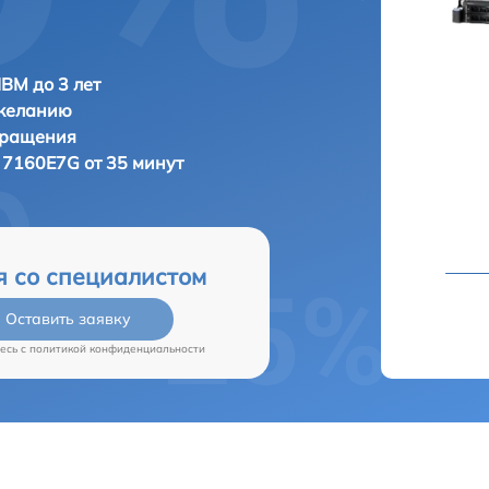
IBM до 3 лет
 желанию
бращения
 7160E7G от 35 минут
я со специалистом
Оставить заявку
есь c
политикой конфиденциальности