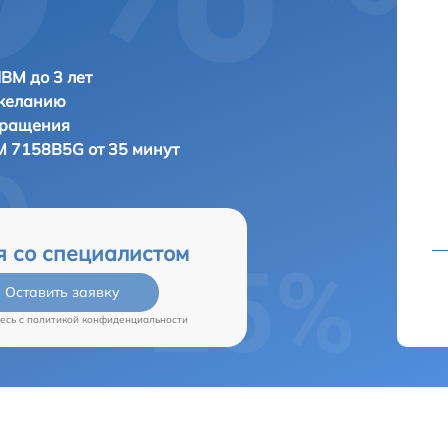
IBM до 3 лет
 желанию
бращения
M 7158B5G от 35 минут
я со специалистом
Оставить заявку
есь c
политикой конфиденциальности