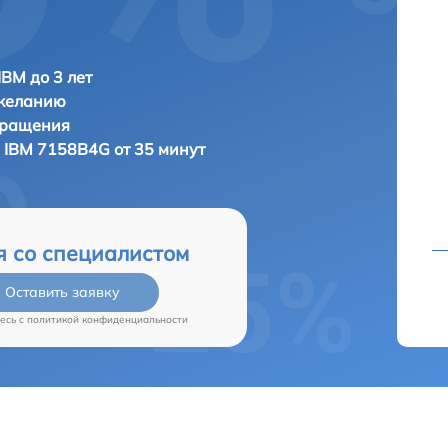
IBM до 3 лет
 желанию
бращения
а
IBM 7158B4G от 35 минут
я со специалистом
Оставить заявку
есь c
политикой конфиденциальности