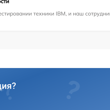
сти
тировании техники IBM, и наш сотрудник
ция?