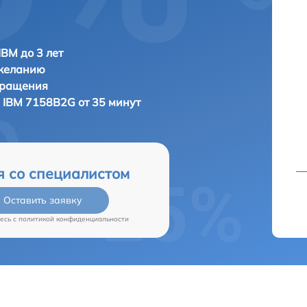
IBM до 3 лет
 желанию
бращения
а
IBM 7158B2G от 35 минут
я со специалистом
Оставить заявку
есь c
политикой конфиденциальности