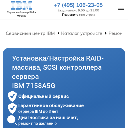
+7 (495) 106-23-05
Ежедневно с 9:00 до 21:00
Сервисный центр IBM
в
Позвонить
мне утром
Москве
Сервисный центр IBM
Каталог устройств
Ремонт 
Установка/Настройка RAID-
массива, SCSI контроллера
сервера
IBM 7158A5G
Официальный сервис
Гарантийное обслуживание
сервера IBM до 3 лет
Диагностика за наш счет,
ремонт по желанию