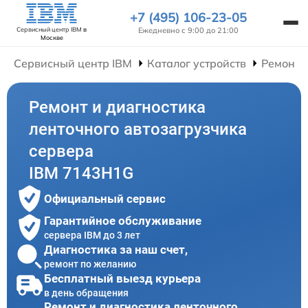
+7 (495) 106-23-05
Ежедневно с 9:00 до 21:00
Сервисный центр IBM
в
Москве
Сервисный центр IBM
Каталог устройств
Ремонт 
Ремонт и диагностика
ленточного автозагрузчика
сервера
IBM 7143H1G
Официальный сервис
Гарантийное обслуживание
сервера IBM до 3 лет
Диагностика за наш счет,
ремонт по желанию
Бесплатный выезд курьера
в день обращения
Ремонт и диагностика ленточного