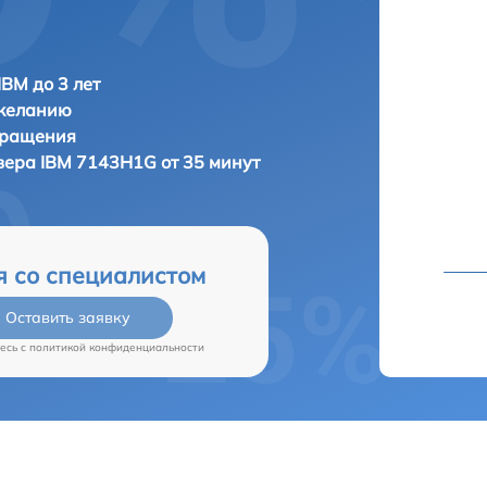
IBM до 3 лет
 желанию
бращения
рвера
IBM 7143H1G от 35 минут
я со специалистом
Оставить заявку
есь c
политикой конфиденциальности