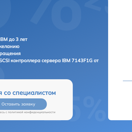
IBM до 3 лет
 желанию
бращения
SCSI контроллера сервера
IBM 7143F1G от
я со специалистом
Оставить заявку
есь c
политикой конфиденциальности