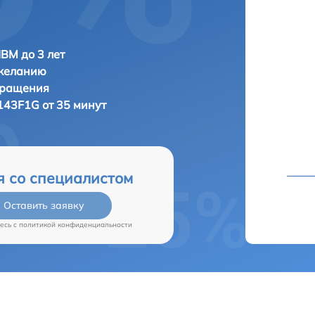
IBM до 3 лет
 желанию
бращения
143F1G от 35 минут
я со специалистом
Оставить заявку
есь c
политикой конфиденциальности