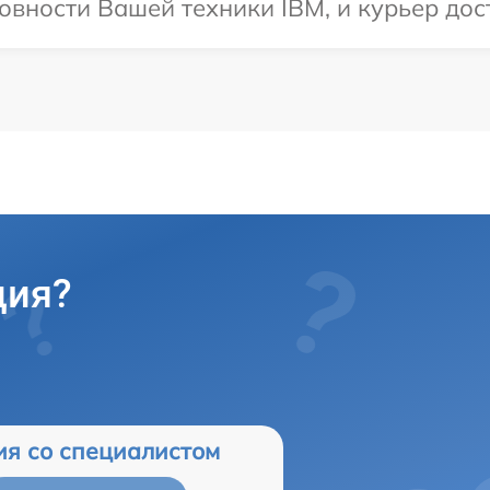
овности Вашей техники IBM, и курьер дос
ция?
ия со специалистом