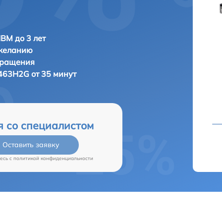
IBM до 3 лет
 желанию
бращения
463H2G от 35 минут
я со специалистом
Оставить заявку
есь c
политикой конфиденциальности