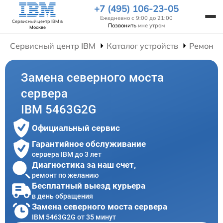
+7 (495) 106-23-05
Ежедневно с 9:00 до 21:00
Сервисный центр IBM
в
Позвонить
мне утром
Москве
Сервисный центр IBM
Каталог устройств
Ремонт 
Замена северного моста
сервера
IBM 5463G2G
Официальный сервис
Гарантийное обслуживание
сервера IBM до 3 лет
Диагностика за наш счет,
ремонт по желанию
Бесплатный выезд курьера
в день обращения
Замена северного моста сервера
IBM 5463G2G от 35 минут