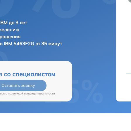
IBM до 3 лет
 желанию
бращения
ра
IBM 5463F2G от 35 минут
я со специалистом
Оставить заявку
есь c
политикой конфиденциальности