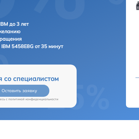
IBM до 3 лет
 желанию
бращения
а
IBM 5458E8G от 35 минут
я со специалистом
Оставить заявку
есь c
политикой конфиденциальности