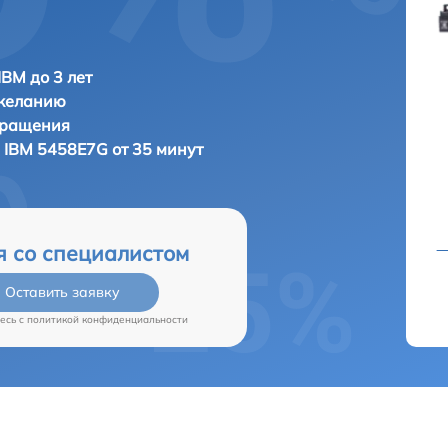
IBM до 3 лет
 желанию
бращения
а
IBM 5458E7G от 35 минут
я со специалистом
Оставить заявку
есь c
политикой конфиденциальности