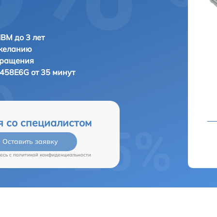
IBM до 3 лет
 желанию
бращения
458E6G от 35 минут
я со специалистом
Оставить заявку
есь c
политикой конфиденциальности