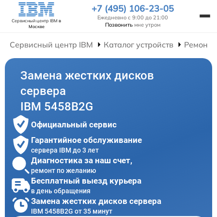
+7 (495) 106-23-05
Ежедневно с 9:00 до 21:00
Сервисный центр IBM
в
Позвонить
мне утром
Москве
Сервисный центр IBM
Каталог устройств
Ремонт 
Замена жестких дисков
сервера
IBM 5458B2G
Официальный сервис
Гарантийное обслуживание
сервера IBM до 3 лет
Диагностика за наш счет,
ремонт по желанию
Бесплатный выезд курьера
в день обращения
Замена жестких дисков сервера
IBM 5458B2G от 35 минут