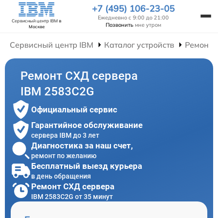
+7 (495) 106-23-05
Ежедневно с 9:00 до 21:00
Сервисный центр IBM
в
Позвонить
мне утром
Москве
Сервисный центр IBM
Каталог устройств
Ремонт 
Ремонт СХД сервера
IBM 2583C2G
Официальный сервис
Гарантийное обслуживание
сервера IBM до 3 лет
Диагностика за наш счет,
ремонт по желанию
Бесплатный выезд курьера
в день обращения
Ремонт СХД сервера
IBM 2583C2G от 35 минут