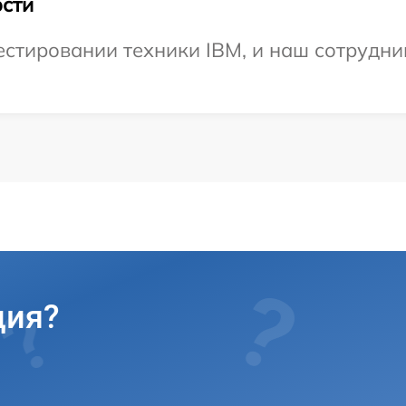
сти
тировании техники IBM, и наш сотрудник
ция?