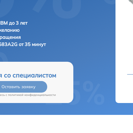
IBM до 3 лет
 желанию
бращения
583A2G от 35 минут
я со специалистом
Оставить заявку
есь c
политикой конфиденциальности